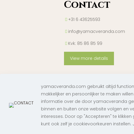
Contact
+31 6 43625593
info@yamacveranda.com
Kvk: 85 86 85 99
View more details
yamacveranda.com gebruikt altijd functio
makkelijker en persoonlijker te maken wille
informatie over de door yamacveranda gebr
binnen en buiten onze website volgen en v
interesses. Door op "Accepteren" te klikken g
kunt ook zelf je cookievoorkeuren instellen. 