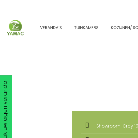
VERANDA’S
TUINKAMERS
KOZIJNEN/ SC
Maak uw eigen veranda
Showroom: Croy 19