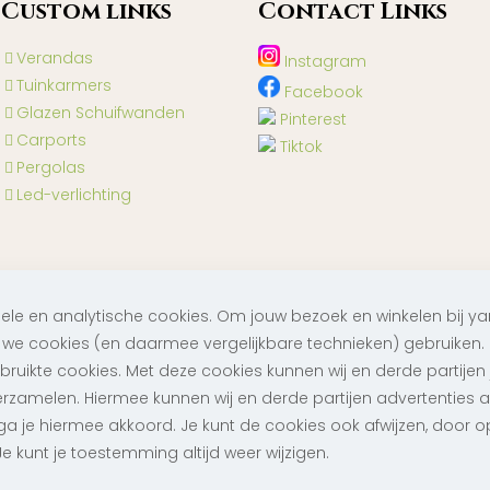
Custom lınks
Contact Lınks
Verandas
Instagram
Tuinkarmers
Facebook
Glazen Schuifwanden
Pinterest
Carports
Tiktok
Pergolas
Led-verlichting
nele en analytische cookies. Om jouw bezoek en winkelen bij
n we cookies (en daarmee vergelijkbare technieken) gebruiken. 
uikte cookies. Met deze cookies kunnen wij en derde partijen
© 2023 by Teknomina Bilisim | Teknomina Bilisim
erzamelen. Hiermee kunnen wij en derde partijen advertentie
a je hiermee akkoord. Je kunt de cookies ook afwijzen, door op ‘’
Je kunt je toestemming altijd weer wijzigen.