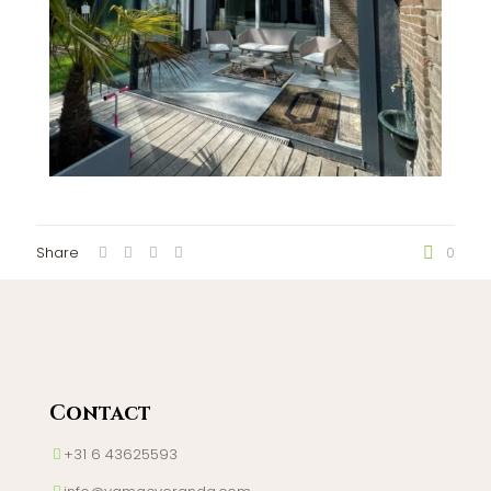
Share
0
Contact
+31 6 43625593