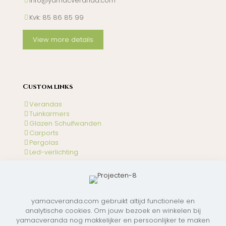
info@yamacveranda.com
Kvk: 85 86 85 99
View more details
Custom lınks
Verandas
Tuinkarmers
Glazen Schuifwanden
Carports
Pergolas
Led-verlichting
Contact Lınks
yamacveranda.com gebruikt altijd functionele en
Instagram
analytische cookies. Om jouw bezoek en winkelen bij
yamacveranda nog makkelijker en persoonlijker te maken
Facebook